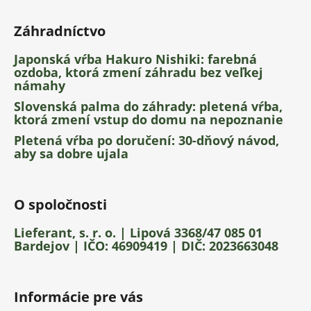
Záhradníctvo
Japonská vŕba Hakuro Nishiki: farebná
ozdoba, ktorá zmení záhradu bez veľkej
námahy
Slovenská palma do záhrady: pletená vŕba,
ktorá zmení vstup do domu na nepoznanie
Pletená vŕba po doručení: 30-dňový návod,
aby sa dobre ujala
O spoločnosti
Lieferant, s. r. o. | Lipová 3368/47 085 01
Bardejov | IČO: 46909419 | DIČ: 2023663048
Informácie pre vás