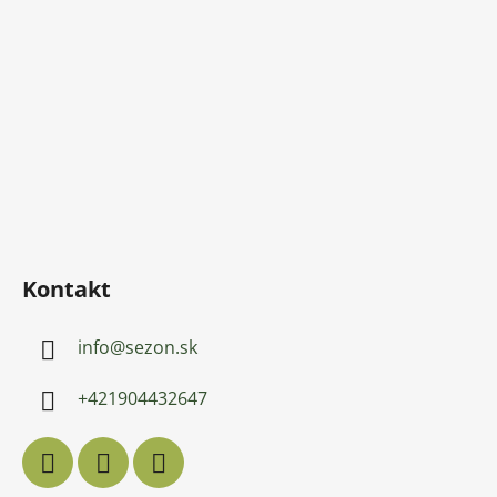
Kontakt
info
@
sezon.sk
+421904432647