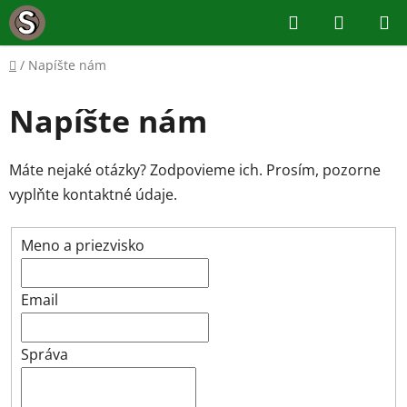
Prejsť
Hľadať
NÁKUP
na
KOŠÍK
obsah
Domov
/
Napíšte nám
Napíšte nám
Máte nejaké otázky? Zodpovieme ich. Prosím, pozorne
vyplňte kontaktné údaje.
Meno a priezvisko
Email
Správa