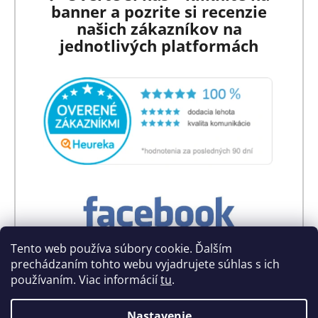
banner a pozrite si recenzie
našich zákazníkov na
jednotlivých platformách
Tento web používa súbory cookie. Ďalším
prechádzaním tohto webu vyjadrujete súhlas s ich
používaním. Viac informácií
tu
.
Nastavenie