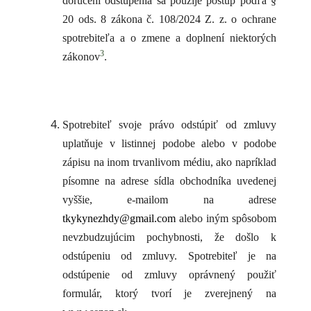
doručení odstúpenia sa použije postup podľa §
20 ods. 8 zákona č. 108/2024 Z. z. o ochrane
spotrebiteľa a o zmene a doplnení niektorých
3
zákonov
.
Spotrebiteľ svoje právo odstúpiť od zmluvy
uplatňuje v listinnej podobe alebo v podobe
zápisu na inom trvanlivom médiu, ako napríklad
písomne na adrese sídla obchodníka uvedenej
vyššie, e-mailom na adrese
tkykynezhdy@gmail.com
alebo iným spôsobom
nevzbudzujúcim pochybnosti, že došlo k
odstúpeniu od zmluvy. Spotrebiteľ je na
odstúpenie od zmluvy oprávnený použiť
formulár, ktorý tvorí je zverejnený na