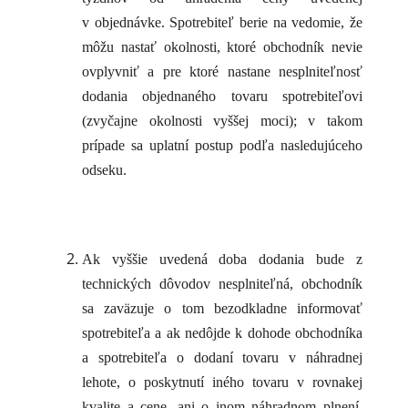
v objednávke. Spotrebiteľ berie na vedomie, že
môžu nastať okolnosti, ktoré obchodník nevie
ovplyvniť a pre ktoré nastane nesplniteľnosť
dodania objednaného tovaru spotrebiteľovi
(zvyčajne okolnosti vyššej moci); v takom
prípade sa uplatní postup podľa nasledujúceho
odseku.
Ak vyššie uvedená doba dodania bude z
technických dôvodov nesplniteľná, obchodník
sa zaväzuje o tom bezodkladne informovať
spotrebiteľa a ak nedôjde k dohode obchodníka
a spotrebiteľa o dodaní tovaru v náhradnej
lehote, o poskytnutí iného tovaru v rovnakej
kvalite a cene, ani o inom náhradnom plnení,