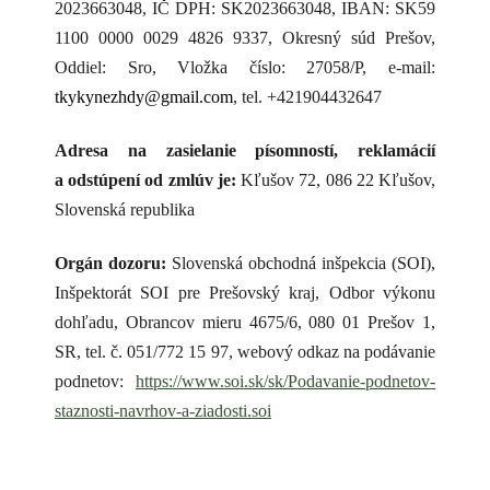
2023663048, IČ DPH: SK2023663048, IBAN: SK59
1100 0000 0029 4826 9337, Okresný súd Prešov,
Oddiel: Sro, Vložka číslo: 27058/P, e-mail:
tkykynezhdy@gmail.com
, tel. +421904432647
Adresa na zasielanie písomností, reklamácií
a odstúpení od zmlúv je:
Kľušov 72, 086 22 Kľušov,
Slovenská republika
Orgán dozoru:
Slovenská obchodná inšpekcia (SOI),
Inšpektorát SOI pre Prešovský kraj,
Odbor výkonu
dohľadu,
Obrancov mieru 4675/6, 080 01 Prešov 1,
SR,
tel. č. 051/772 15 97, webový odkaz na podávanie
podnetov:
https://www.soi.sk/sk/Podavanie-podnetov-
staznosti-navrhov-a-ziadosti.soi