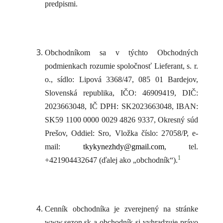
predpismi.
Obchodníkom sa v týchto Obchodných
podmienkach rozumie spoločnosť
Lieferant, s. r.
o., sídlo: Lipová 3368/47, 085 01 Bardejov,
Slovenská republika, IČO: 46909419, DIČ:
2023663048, IČ DPH: SK2023663048, IBAN:
SK59 1100 0000 0029 4826 9337, Okresný súd
Prešov, Oddiel: Sro, Vložka číslo: 27058/P, e-
mail:
tkykynezhdy@gmail.com
, tel.
1
+421904432647
(ďalej ako „obchodník“).
Cenník obchodníka je zverejnený na stránke
www.sezon.sk a obchodník si vyhradzuje právo