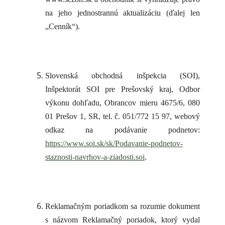
na jeho jednostrannú aktualizáciu (ďalej len
„Cenník“).
Slovenská obchodná inšpekcia (SOI),
Inšpektorát SOI pre Prešovský kraj, Odbor
výkonu dohľadu, Obrancov mieru 4675/6, 080
01 Prešov 1, SR, tel. č. 051/772 15 97, webový
odkaz na podávanie podnetov:
https://www.soi.sk/sk/Podavanie-podnetov-
staznosti-navrhov-a-ziadosti.soi
.
Reklamačným poriadkom sa rozumie dokument
s názvom Reklamačný poriadok, ktorý vydal