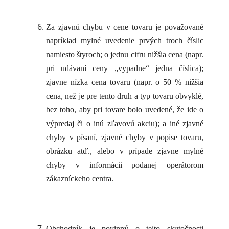
Za zjavnú chybu v cene tovaru je považované
napríklad mylné uvedenie prvých troch číslic
namiesto štyroch; o jednu cifru nižšia cena (napr.
pri udávaní ceny „vypadne“ jedna číslica);
zjavne nízka cena tovaru (napr. o 50 % nižšia
cena, než je pre tento druh a typ tovaru obvyklé,
bez toho, aby pri tovare bolo uvedené, že ide o
výpredaj či o inú zľavovú akciu); a iné zjavné
chyby v písaní, zjavné chyby v popise tovaru,
obrázku atď., alebo v prípade zjavne mylné
chyby v informácii podanej operátorom
zákazníckeho centra.
Obchodník je povinný o tejto skutočnosti