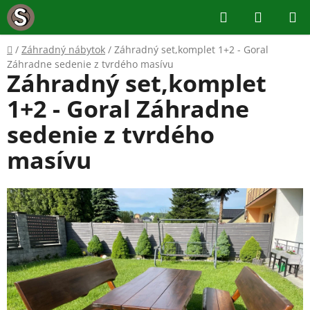
Prejsť
Hľadať
NÁKUP
na
KOŠÍK
obsah
Domov
/
Záhradný nábytok
/
Záhradný set,komplet 1+2 - Goral
Záhradne sedenie z tvrdého masívu
Záhradný set,komplet
1+2 - Goral Záhradne
sedenie z tvrdého
masívu