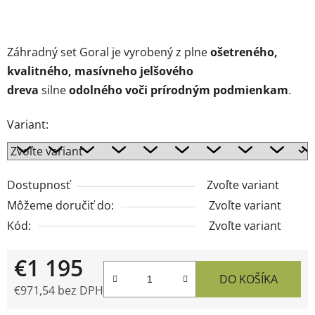
Záhradný set Goral je vyrobený z plne
ošetreného,
kvalitného, masívneho jelšového
dreva
silne
odolného voči prírodným podmienkam
.
Variant:
Dostupnosť
Zvoľte variant
Môžeme doručiť do:
Zvoľte variant
Kód:
Zvoľte variant
€1 195
DO KOŠÍKA
€971,54 bez DPH
Jednotková cena: