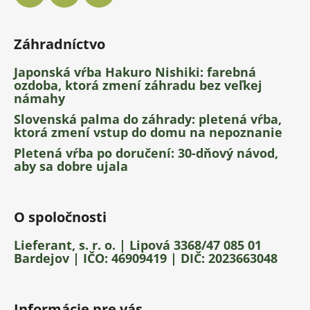
Záhradníctvo
Japonská vŕba Hakuro Nishiki: farebná
ozdoba, ktorá zmení záhradu bez veľkej
námahy
Slovenská palma do záhrady: pletená vŕba,
ktorá zmení vstup do domu na nepoznanie
Pletená vŕba po doručení: 30-dňový návod,
aby sa dobre ujala
O spoločnosti
Lieferant, s. r. o. | Lipová 3368/47 085 01
Bardejov | IČO: 46909419 | DIČ: 2023663048
Informácie pre vás