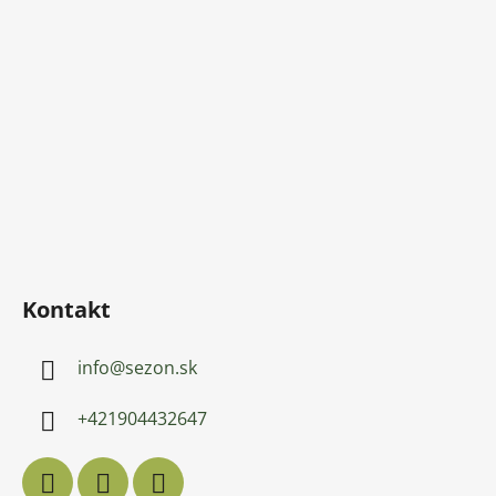
Kontakt
info
@
sezon.sk
+421904432647