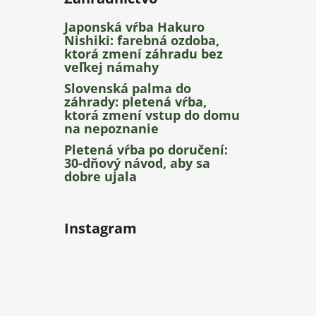
Japonská vŕba Hakuro
Nishiki: farebná ozdoba,
ktorá zmení záhradu bez
veľkej námahy
Slovenská palma do
záhrady: pletená vŕba,
ktorá zmení vstup do domu
na nepoznanie
Pletená vŕba po doručení:
30-dňový návod, aby sa
dobre ujala
Instagram