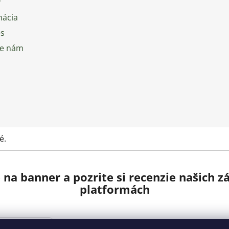
v
mácia
es
te nám
é.
e na banner a pozrite si recenzie našich 
platformách