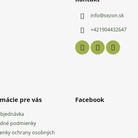
info
@
sezon.sk
+421904432647
rmácie pre vás
Facebook
objednávka
dné podmienky
enky ochrany osobných