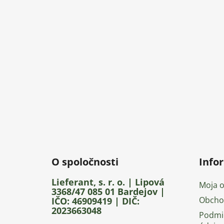
p
ä
t
i
e
O spoločnosti
Info
Lieferant, s. r. o. | Lipová
Moja 
3368/47 085 01 Bardejov |
Obcho
IČO: 46909419 | DIČ:
2023663048
Podmi