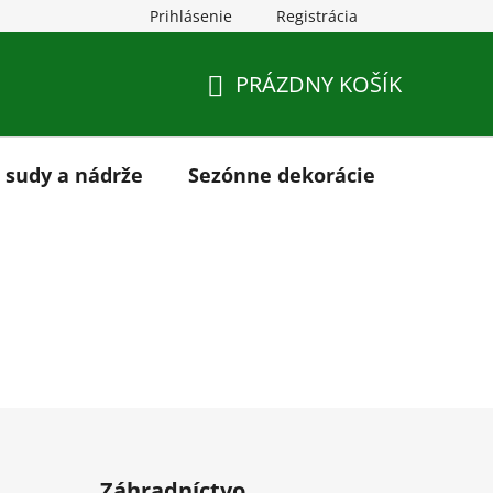
Prihlásenie
Registrácia
ies
Napíšte nám
PRÁZDNY KOŠÍK
NÁKUPNÝ
KOŠÍK
 sudy a nádrže
Sezónne dekorácie
O nás
Záhradníctvo