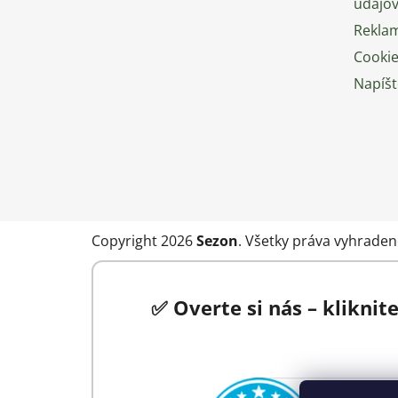
údajo
Rekla
Cooki
Napíš
Copyright 2026
Sezon
. Všetky práva vyhraden
✅ Overte si nás – kliknit