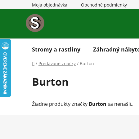
Prejsť
Moja objednávka
Obchodné podmienky
na
obsah
Stromy a rastliny
Záhradný nábyt
Domov
/
Predávané značky
/
Burton
Burton
Žiadne produkty značky
Burton
sa nenašli...
Z
á