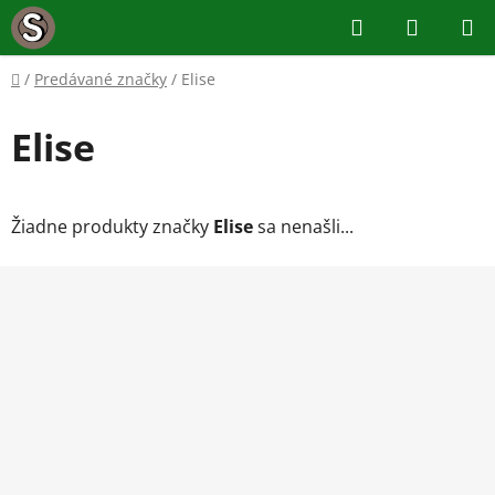
Prejsť
Hľadať
NÁKUP
na
KOŠÍK
obsah
Domov
/
Predávané značky
/
Elise
Elise
Žiadne produkty značky
Elise
sa nenašli...
Z
á
p
ä
t
i
e