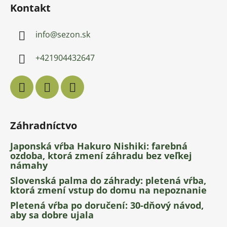
Kontakt
info
@
sezon.sk
+421904432647
Záhradníctvo
Japonská vŕba Hakuro Nishiki: farebná
ozdoba, ktorá zmení záhradu bez veľkej
námahy
Slovenská palma do záhrady: pletená vŕba,
ktorá zmení vstup do domu na nepoznanie
Pletená vŕba po doručení: 30-dňový návod,
aby sa dobre ujala